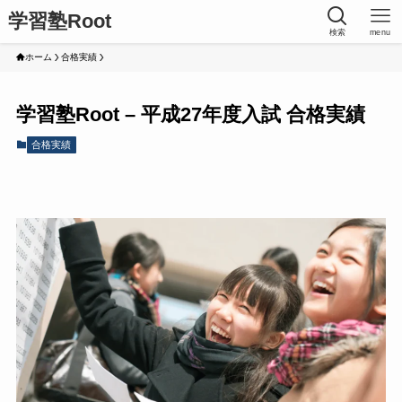
学習塾Root
検索
menu
ホーム
合格実績
学習塾Root – 平成27年度入試 合格実績
合格実績